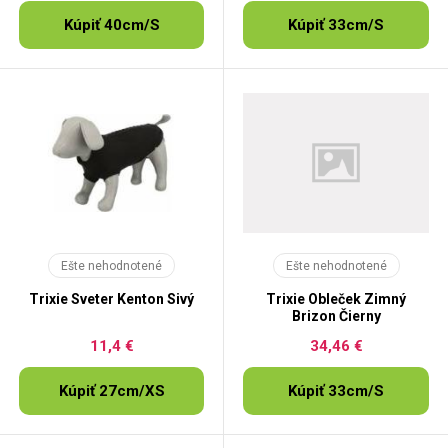
Kúpiť 40cm/S
Kúpiť 33cm/S
Ešte nehodnotené
Ešte nehodnotené
Trixie Sveter Kenton Sivý
Trixie Obleček Zimný
Brizon Čierny
11,4 €
34,46 €
Kúpiť 27cm/XS
Kúpiť 33cm/S