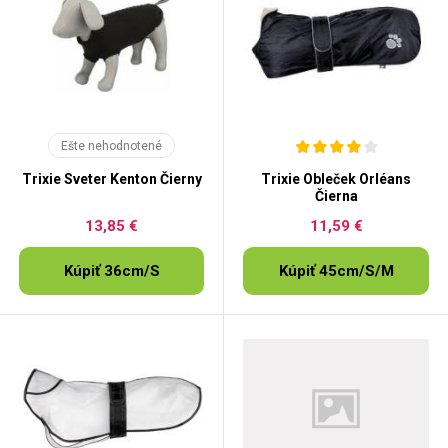
Ešte nehodnotené
Trixie Sveter Kenton Čierny
Trixie Obleček Orléans
Čierna
13,85 €
11,59 €
Kúpiť 36cm/S
Kúpiť 45cm/S/M