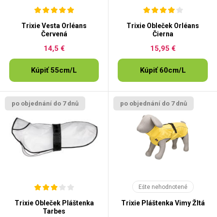
Trixie Vesta Orléans
Trixie Obleček Orléans
Červená
Čierna
14,5 €
15,95 €
Kúpiť 55cm/L
Kúpiť 60cm/L
po objednání do 7 dnů
po objednání do 7 dnů
Ešte nehodnotené
Trixie Obleček Pláštenka
Trixie Pláštenka Vimy Žltá
Tarbes