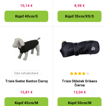
10,14 €
8,98 €
Kúpiť 40cm/S
Kúpiť 35cm/XS/S
Ešte nehodnotené
Trixie Sveter Kenton Čierny
Trixie Obleček Orléans
Čierna
15,81 €
13,04 €
Kúpiť 45cm/M
Kúpiť 50cm/M