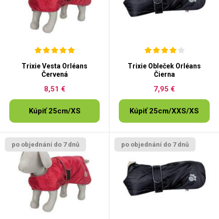
Trixie Vesta Orléans
Trixie Obleček Orléans
Červená
Čierna
8,51 €
7,95 €
Kúpiť 25cm/XS
Kúpiť 25cm/XXS/XS
po objednání do 7 dnů
po objednání do 7 dnů