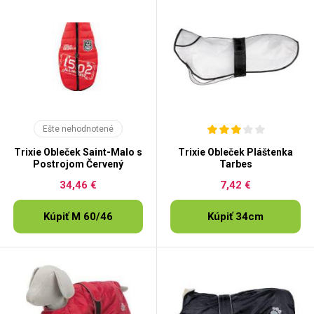
Ešte nehodnotené
Trixie Obleček Saint-Malo s
Trixie Obleček Pláštenka
Postrojom Červený
Tarbes
34,46 €
7,42 €
Kúpiť M 60/46
Kúpiť 34cm