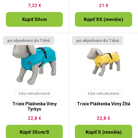
7,22 €
21 €
Kúpiť 50cm
Kúpiť XS (menšie)
po objednání do 7 dnů
po objednání do 7 dnů
Ešte nehodnotené
Ešte nehodnotené
Trixie Pláštenka Vimy
Trixie Pláštenka Vimy Žltá
Tyrkys
22,8 €
22,8 €
Kúpiť 35cm/S
Kúpiť S (menšia)