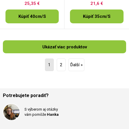
25,35 €
21,6 €
Kúpiť 40cm/S
Kúpiť 35cm/S
Ukázať viac produktov
1
2
Ďalší »
Potrebujete poradiť?
S výberom aj otázky
vám pomôže
Hanka