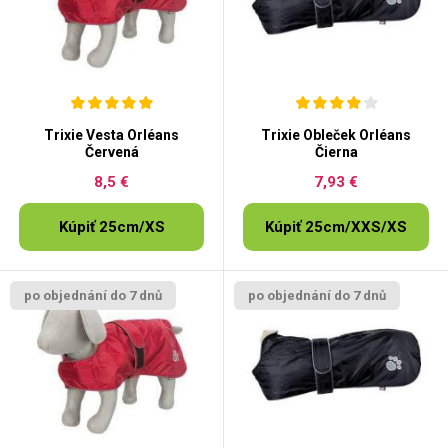
Trixie Vesta Orléans
Trixie Obleček Orléans
Červená
Čierna
8,5 €
7,93 €
Kúpiť 25cm/XS
Kúpiť 25cm/XXS/XS
po objednání do 7 dnů
po objednání do 7 dnů