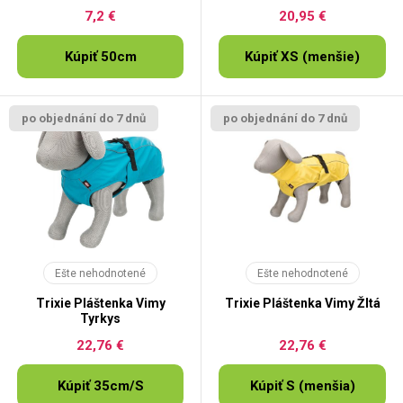
7,2 €
20,95 €
Kúpiť 50cm
Kúpiť XS (menšie)
po objednání do 7 dnů
po objednání do 7 dnů
Ešte nehodnotené
Ešte nehodnotené
Trixie Pláštenka Vimy
Trixie Pláštenka Vimy Žltá
Tyrkys
22,76 €
22,76 €
Kúpiť 35cm/S
Kúpiť S (menšia)