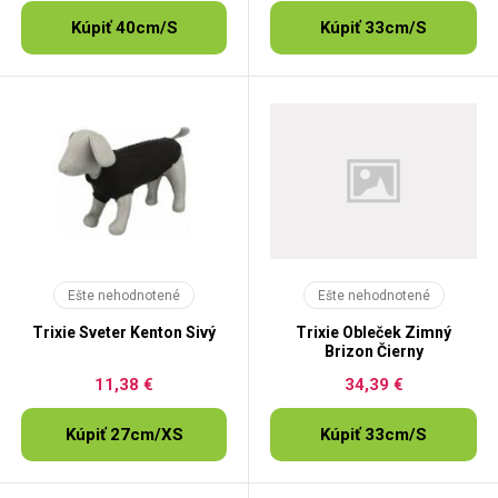
Kúpiť 40cm/S
Kúpiť 33cm/S
Ešte nehodnotené
Ešte nehodnotené
Trixie Sveter Kenton Sivý
Trixie Obleček Zimný
Brizon Čierny
11,38 €
34,39 €
Kúpiť 27cm/XS
Kúpiť 33cm/S