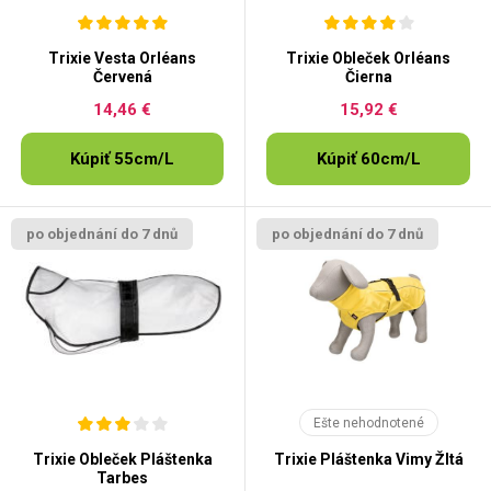
Trixie Vesta Orléans
Trixie Obleček Orléans
Červená
Čierna
14,46 €
15,92 €
Kúpiť 55cm/L
Kúpiť 60cm/L
po objednání do 7 dnů
po objednání do 7 dnů
Ešte nehodnotené
Trixie Obleček Pláštenka
Trixie Pláštenka Vimy Žltá
Tarbes