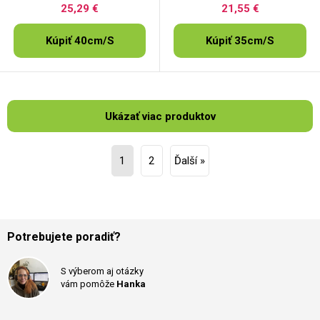
25,29 €
21,55 €
Kúpiť 40cm/S
Kúpiť 35cm/S
Ukázať viac produktov
1
2
Ďalší »
Potrebujete poradiť?
S výberom aj otázky
vám pomôže
Hanka