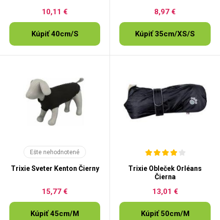
10,11 €
8,97 €
Kúpiť 40cm/S
Kúpiť 35cm/XS/S
Ešte nehodnotené
Trixie Sveter Kenton Čierny
Trixie Obleček Orléans
Čierna
15,77 €
13,01 €
Kúpiť 45cm/M
Kúpiť 50cm/M