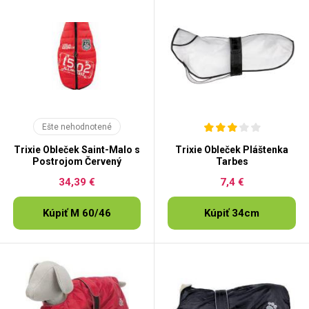
Ešte nehodnotené
Trixie Obleček Saint-Malo s
Trixie Obleček Pláštenka
Postrojom Červený
Tarbes
34,39 €
7,4 €
Kúpiť M 60/46
Kúpiť 34cm