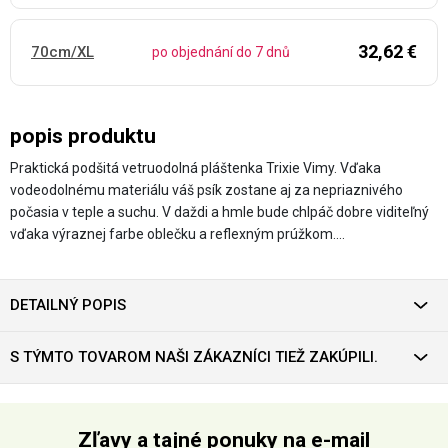
32,62 €
70cm/XL
po objednání do 7 dnů
popis produktu
Praktická podšitá vetruodolná pláštenka Trixie Vimy. Vďaka
vodeodolnému materiálu váš psík zostane aj za nepriaznivého
počasia v teple a suchu. V daždi a hmle bude chlpáč dobre viditeľný
vďaka výraznej farbe oblečku a reflexným prúžkom.…
DETAILNÝ POPIS
S TÝMTO TOVAROM NAŠI ZÁKAZNÍCI TIEŽ ZAKÚPILI.
Zľavy a tajné ponuky na e-mail