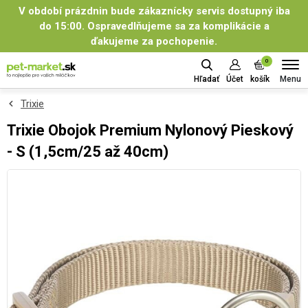
V období prázdnin bude zákaznícky servis dostupný iba
do 15:00. Ospravedlňujeme sa za komplikácie a
ďakujeme za pochopenie.
0
Menu
Hľadať
Účet
košík
Trixie
Trixie Obojok Premium Nylonový Pieskový
- S (1,5cm/25 až 40cm)