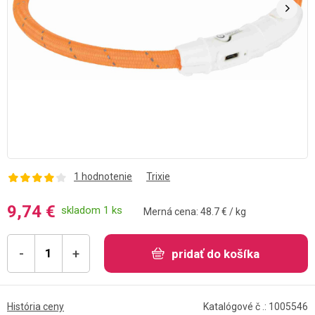
1 hodnotenie
Trixie
9,74 €
skladom 1 ks
Merná cena: 48.7 € / kg
-
+
pridať do košíka
História ceny
Katalógové č .: 1005546