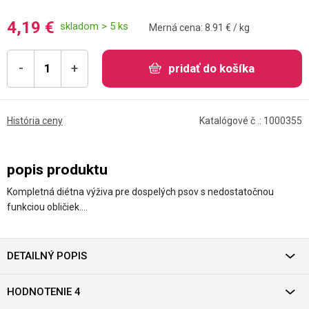
4,19 €
skladom > 5 ks
Merná cena: 8.91 € / kg
-
+
pridať do košíka
História ceny
Katalógové č .: 1000355
popis produktu
Kompletná diétna výživa pre dospelých psov s nedostatočnou
funkciou obličiek.…
DETAILNÝ POPIS
HODNOTENIE 4