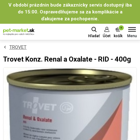
V období prázdnin bude zákaznícky servis dostupný iba
do 15:00. Ospravedlňujeme sa za komplikácie a
ďakujeme za pochopenie.
0
Menu
Hľadať
Účet
košík
TROVET
Trovet Konz. Renal a Oxalate - RID - 400g