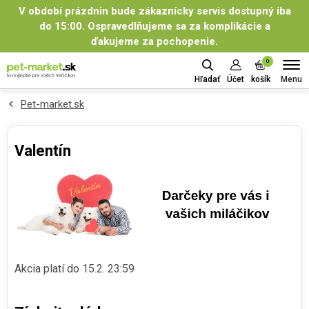
V období prázdnin bude zákaznícky servis dostupný iba
do 15:00. Ospravedlňujeme sa za komplikácie a
ďakujeme za pochopenie.
0
Menu
Hľadať
Účet
košík
Pet-market.sk
Valentín
Akcia platí do 15.2. 23:59