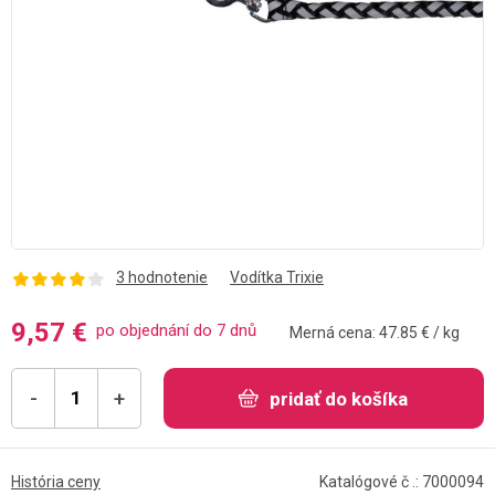
3 hodnotenie
Vodítka Trixie
9,57 €
po objednání do 7 dnů
Merná cena: 47.85 € / kg
-
+
pridať do košíka
História ceny
Katalógové č .: 7000094