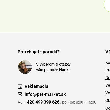
Potrebujete poradiť?
Vš
Ko
S výberom aj otázky
vám pomôže
Hanka
Pr
Do
Ve
Reklamacia
Ve
info@pet-market.sk
Ob
+420 499 399 626
, po - pá: 8:00 - 16:00
Oc