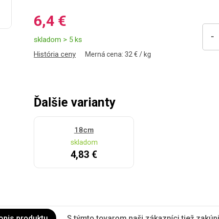
6,4 €
-
skladom > 5 ks
História ceny
Merná cena: 32 € / kg
Ďalšie varianty
18cm
skladom
4,83 €
opis produktu
S týmto tovarom naši zákazníci tiež zakúpil