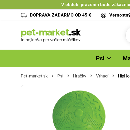
V období prázdnin bude zákazníc
DOPRAVA ZADARMO OD 45 €
Vernostn
Psi
Ma
Pet-market.sk
Psi
Hračky
Vrhací
HipHop