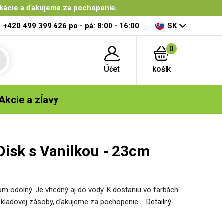
ikácie a ďakujeme za pochopenie.
+420 499 399 626
po - pá: 8:00 - 16:00
SK
0
Účet
košík
Akcie a zĺavy
Disk s Vanilkou - 23cm
tom odolný. Je vhodný aj do vody. K dostaniu vo farbách
j skladovej zásoby, ďakujeme za pochopenie.…
Detailný