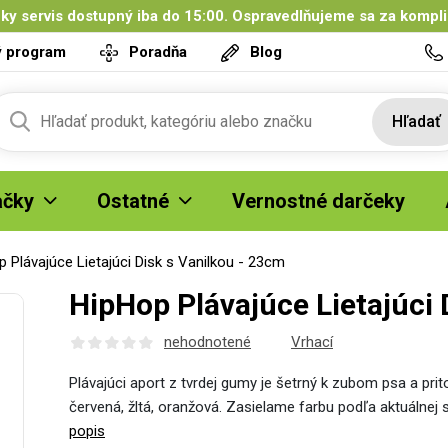
ky servis dostupný iba do 15:00. Ospravedlňujeme sa za kompl
ý program
Poradňa
Blog
Hľadať
čky
Ostatné
Vernostné darčeky
 Plávajúce Lietajúci Disk s Vanilkou - 23cm
HipHop Plávajúce Lietajúci 
nehodnotené
Vrhací
Plávajúci aport z tvrdej gumy je šetrný k zubom psa a pri
červená, žltá, oranžová. Zasielame farbu podľa aktuálne
popis