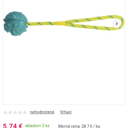
nehodnotené
Vrhací
5,74 €
skladom 2 ks
Merná cena: 28.7 € / kg