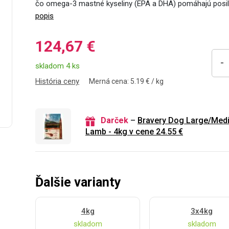
čo omega-3 mastné kyseliny (EPA a DHA) pomáhajú pos
popis
124,67 €
-
skladom 4 ks
História ceny
Merná cena: 5.19 € / kg
Darček
–
Bravery Dog Large/Medi
Lamb - 4kg v cene 24.55 €
Ďalšie varianty
4kg
3x4kg
skladom
skladom