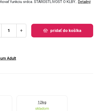
ilňovať funkciu srdca. STAROSTLIVOSŤ O KĹBY…
Detailný
+
pridať do košíka
um Adult
12kg
skladom