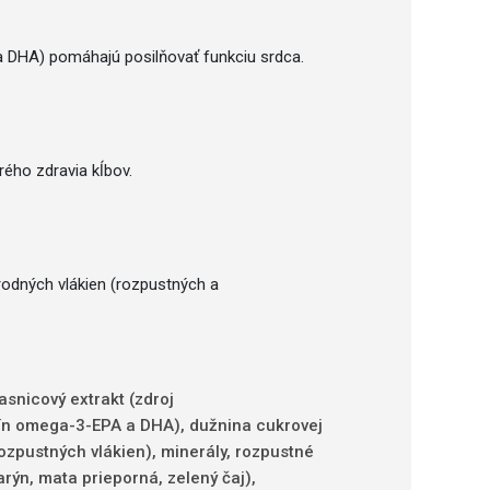
 a DHA) pomáhajú posilňovať funkciu srdca.
ého zdravia kĺbov.
odných vlákien (rozpustných a
snicový extrakt (zdroj
lín omega-3-EPA a DHA), dužnina cukrovej
rozpustných vlákien), minerály, rozpustné
rýn, mata prieporná, zelený čaj),