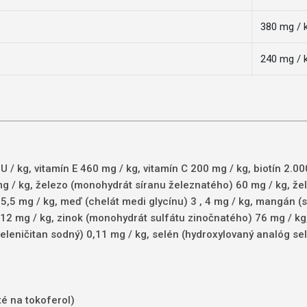
380 mg / 
240 mg / 
IU / kg, vitamín E 460 mg / kg, vitamín C 200 mg / kg, biotín 2.00
 mg / kg, železo (monohydrát síranu železnatého) 60 mg / kg, že
5,5 mg / kg, meď (chelát medi glycínu) 3
, 4 mg / kg, mangán (
2 mg / kg, zinok (monohydrát sulfátu zinočnatého) 76 mg / kg, 
 (seleničitan sodný) 0,11 mg / kg, selén (hydroxylovaný analóg s
té na tokoferol)