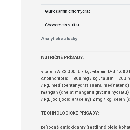
Glukosamin chlorhydrát
Chondroitin sulfát
Analytické zložky
NUTRIČNÉ PRÍSADY:
vitamín A 22 000 IU / kg, vitamín D-3 1,600 
cholínchlorid 1.800 mg / kg
, taurín 1.200
/ kg, meď (pentahydrát síranu meďnatého) 
mangán (chelát mangánu glycínu hydrátu) 1
/
kg, jód (jodid draselný) 2 mg / kg, selén
TECHNOLOGICKÉ PRÍSADY:
prírodné antioxidanty (rastlinné oleje boha