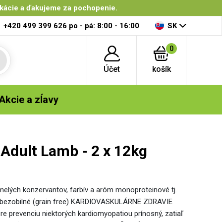
ikácie a ďakujeme za pochopenie.
+420 499 399 626
po - pá: 8:00 - 16:00
SK
0
Účet
košík
Akcie a zĺavy
Adult Lamb - 2 x 12kg
umelých konzervantov, farbív a aróm monoproteinové tj.
nne bezobilné (grain free) KARDIOVASKULÁRNE ZDRAVIE
e prevenciu niektorých kardiomyopatiou prínosný, zatiaľ