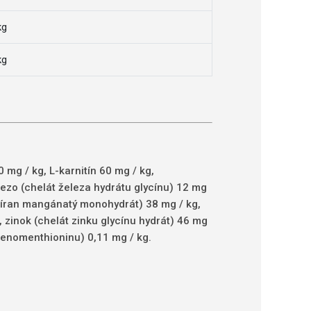
kg
kg
0 mg / kg, L-karnitín 60 mg / kg,
lezo (chelát železa hydrátu glycínu) 12 mg
síran mangánatý monohydrát) 38 mg / kg,
zinok (chelát zinku glycínu hydrát) 46 mg
elenomenthioninu) 0,11 mg / kg.