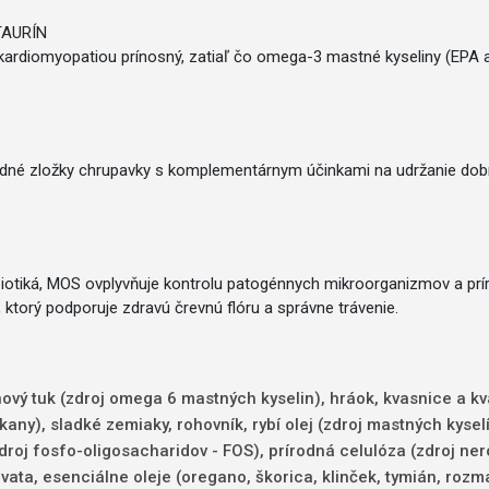
TAURÍN
h kardiomyopatiou prínosný, zatiaľ čo omega-3 mastné kyseliny (EPA
adné zložky chrupavky s komplementárnym účinkami na udržanie dobr
otiká, MOS ovplyvňuje kontrolu patogénnych mikroorganizmov a prír
ktorý podporuje zdravú črevnú flóru a správne trávenie.
vý tuk (zdroj omega 6 mastných kyselin), hráok, kvasnice a kva
ny), sladké zemiaky, rohovník, rybí olej (zdroj mastných kyse
zdroj fosfo-oligosacharidov - FOS), prírodná celulóza (zdroj ne
ata, esenciálne oleje (oregano, škorica, klinček, tymián, rozma