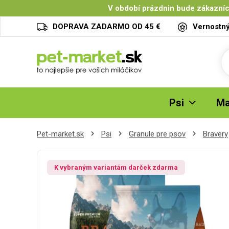
V období prázdnin bude zákazníc
DOPRAVA ZADARMO OD 45 €
Vernostn
Psi
Ma
Pet-market.sk
Psi
Granule pre psov
Bravery
K vybraným variantám darček zdarma