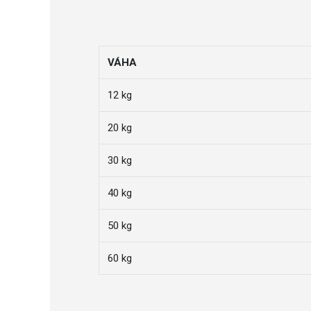
VÁHA
12 kg
20 kg
30 kg
40 kg
50 kg
60 kg