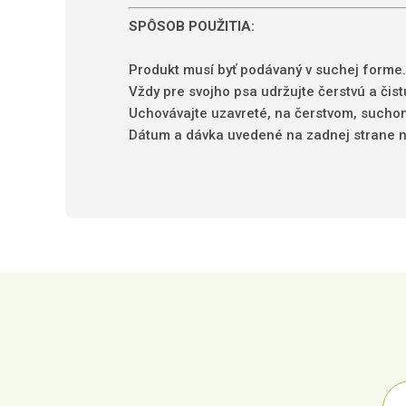
SPÔSOB
POUŽITIA
:
Produkt musí byť
podávaný
v suchej
forme.
Vždy pre svojho psa udržujte
čerstvú
a
čist
Uchovávajte uzavreté,
na
čerstvom
,
sucho
Dátum a dávka uvedené na zadnej strane