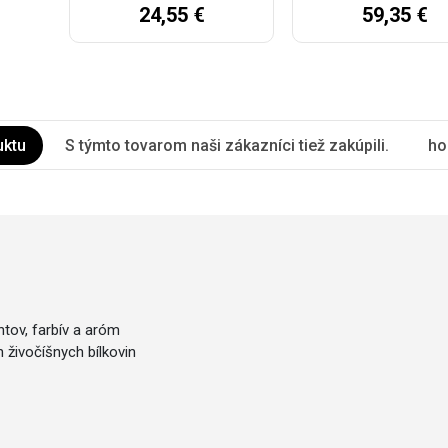
24,55 €
59,35 €
uktu
S týmto tovarom naši zákazníci tiež zakúpili.
ho
ntov, farbív a aróm
 živočíšnych bílkovin