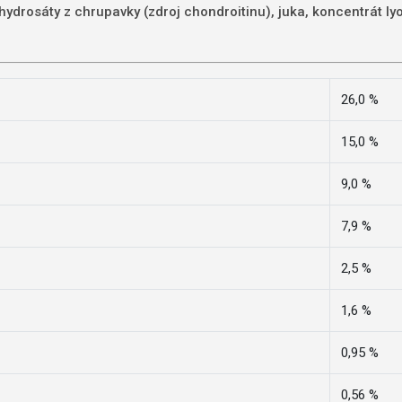
hydrosáty z chrupavky (zdroj chondroitinu), juka, koncentrát ly
26,0 %
15,0 %
9,0 %
7,9 %
2,5 %
1,6 %
0,95 %
0,56 %