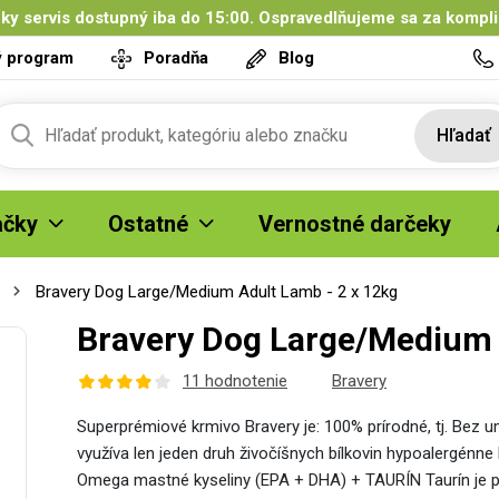
ky servis dostupný iba do 15:00. Ospravedlňujeme sa za kompl
ý program
Poradňa
Blog
Hľadať
čky
Ostatné
Vernostné darčeky
Bravery Dog Large/Medium Adult Lamb - 2 x 12kg
Bravery Dog Large/Medium 
11 hodnotenie
Bravery
Superprémiové krmivo Bravery je: 100% prírodné, tj. Bez 
využíva len jeden druh živočíšnych bílkovin hypoalergé
Omega mastné kyseliny (EPA + DHA) + TAURÍN Taurín je pr