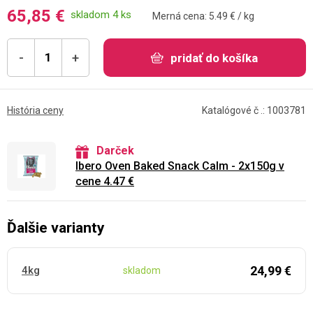
65,85 €
skladom 4 ks
Merná cena: 5.49 € / kg
-
+
pridať do košíka
História ceny
Katalógové č .: 1003781
Darček
Ibero Oven Baked Snack Calm - 2x150g v
cene 4.47 €
Ďalšie varianty
24,99 €
4kg
skladom