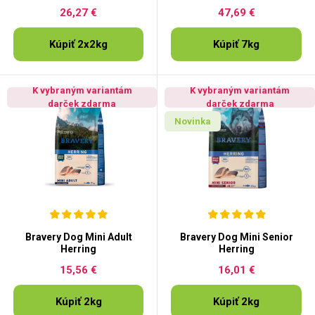
26,27 €
47,69 €
Kúpiť 2x2kg
Kúpiť 7kg
K vybraným variantám
K vybraným variantám
darček zdarma
darček zdarma
Novinka
Bravery Dog Mini Adult
Bravery Dog Mini Senior
Herring
Herring
15,56 €
16,01 €
Kúpiť 2kg
Kúpiť 2kg