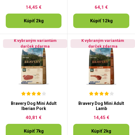
14,45 €
64,1 €
Kúpiť 2kg
Kúpiť 12kg
K vybraným variantám
K vybraným variantám
darček zdarma
darček zdarma
Bravery Dog Mini Adult
Bravery Dog Mini Adult
Iberian Pork
Lamb
40,81 €
14,45 €
Kúpiť 7kg
Kúpiť 2kg