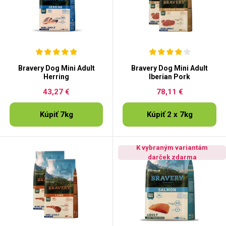
Bravery Dog Mini Adult
Bravery Dog Mini Adult
Herring
Iberian Pork
43,27 €
78,11 €
Kúpiť 7kg
Kúpiť 2 x 7kg
K vybraným variantám
darček zdarma