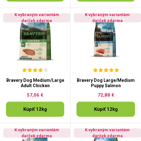
K vybraným variantám
K vybraným variantám
darček zdarma
darček zdarma
Bravery Dog Medium/Large
Bravery Dog Large/Medium
Adult Chicken
Puppy Salmon
57,06 €
72,88 €
Kúpiť 12kg
Kúpiť 12kg
K vybraným variantám
K vybraným variantám
darček zdarma
darček zdarma