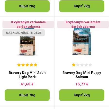
Kúpiť 2kg
Kúpiť 7kg
K vybraným variantám
K vybraným variantám
darček zdarma
darček zdarma
NASKLADNÍME 15.08.26
Bravery Dog Mini Adult
Bravery Dog Mini Puppy
Light Pork
Salmon
41,68 €
15,77 €
Kúpiť 7kg
Kúpiť 2kg