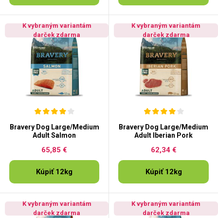
K vybraným variantám
K vybraným variantám
darček zdarma
darček zdarma
Bravery Dog Large/Medium
Bravery Dog Large/Medium
Adult Salmon
Adult Iberian Pork
65,85 €
62,34 €
Kúpiť 12kg
Kúpiť 12kg
K vybraným variantám
K vybraným variantám
darček zdarma
darček zdarma