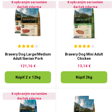
K vybraným variantám
K vybraným variantám
darček zdarma
darček zdarma
Bravery Dog Large/Medium
Bravery Dog Mini Adult
Adult Iberian Pork
Chicken
121,16 €
13,14 €
Kúpiť 2 x 12kg
Kúpiť 2kg
K vybraným variantám
darček zdarma