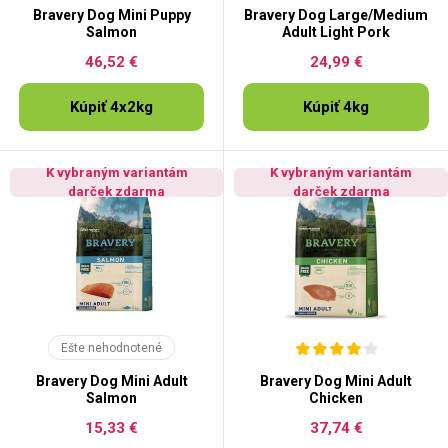
Bravery Dog Mini Puppy
Bravery Dog Large/Medium
Salmon
Adult Light Pork
46,52 €
24,99 €
Kúpiť 4x2kg
Kúpiť 4kg
K vybraným variantám
K vybraným variantám
darček zdarma
darček zdarma
Ešte nehodnotené
Bravery Dog Mini Adult
Bravery Dog Mini Adult
Salmon
Chicken
15,33 €
37,74 €