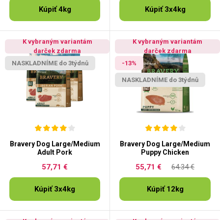
Kúpiť 4kg
Kúpiť 3x4kg
K vybraným variantám
K vybraným variantám
darček zdarma
darček zdarma
NASKLADNÍME do 3týdnů
-13%
NASKLADNÍME do 3týdnů
Bravery Dog Large/Medium
Bravery Dog Large/Medium
Adult Pork
Puppy Chicken
57,71 €
55,71 €
64.34 €
Kúpiť 3x4kg
Kúpiť 12kg