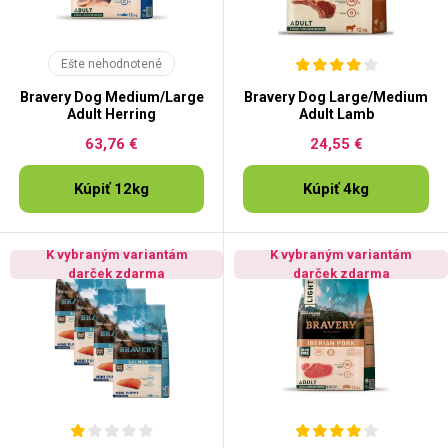
Ešte nehodnotené
Bravery Dog Medium/Large
Bravery Dog Large/Medium
Adult Herring
Adult Lamb
63,76 €
24,55 €
Kúpiť 12kg
Kúpiť 4kg
K vybraným variantám
K vybraným variantám
darček zdarma
darček zdarma