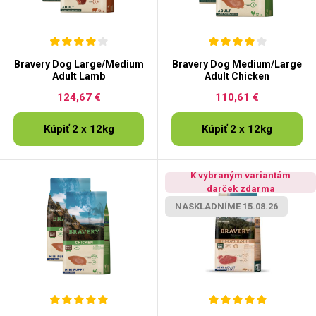
Bravery Dog Large/Medium
Bravery Dog Medium/Large
Adult Lamb
Adult Chicken
124,67 €
110,61 €
Kúpiť 2 x 12kg
Kúpiť 2 x 12kg
K vybraným variantám
darček zdarma
NASKLADNÍME 15.08.26