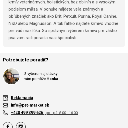
krmív veterinárnych, holistických,
bez obilnín
a s vysokým
podielom mäsa. V ponuke nájdete veľa známych a
obľúbených značiek ako
Brit
,
Petkult
, Purina, Royal Canine,
N&D alebo Magnusson. A tak ľahko nájdete krmivo vhodné
pre váš mazlíčka. So správnym výberem krmiva pre vášho
psa vam radi poradia nasi špecialisti.
Potrebujete poradiť?
S výberom aj otázky
vám pomôže
Hanka
Reklamacia
info@pet-market.sk
+420 499 399 626
, po - pá: 8:00 - 16:00