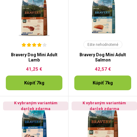
Ešte nehodnotené
Bravery Dog Mini Adult
Bravery Dog Mini Adult
Lamb
Salmon
41,25 €
42,57 €
Kúpiť 7kg
Kúpiť 7kg
K vybraným variantám
K vybraným variantám
darček zdarma
darček zdarma