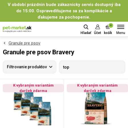
V období prázdnin bude zákaznícky servis dostupný iba
do 15:00. Ospravedlňujeme sa za komplikácie a
ďakujeme za pochopenie.
0
Menu
Hľadať
Účet
košík
Granule pre psov
Granule pre psov Bravery
Filtrovanie produktov
top
K vybraným variantám
K vybraným variantám
darček zdarma
darček zdarma