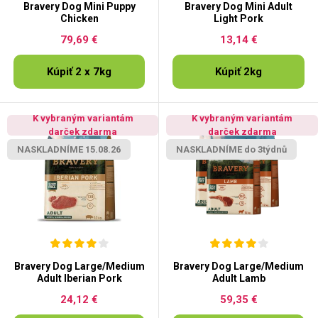
Bravery Dog Mini Puppy
Bravery Dog Mini Adult
Chicken
Light Pork
79,69 €
13,14 €
Kúpiť 2 x 7kg
Kúpiť 2kg
K vybraným variantám
K vybraným variantám
darček zdarma
darček zdarma
NASKLADNÍME 15.08.26
NASKLADNÍME do 3týdnů
Bravery Dog Large/Medium
Bravery Dog Large/Medium
Adult Iberian Pork
Adult Lamb
24,12 €
59,35 €