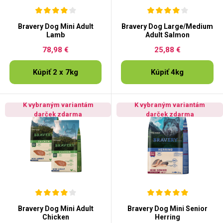
Bravery Dog Mini Adult
Bravery Dog Large/Medium
Lamb
Adult Salmon
78,98 €
25,88 €
Kúpiť 2 x 7kg
Kúpiť 4kg
K vybraným variantám
K vybraným variantám
darček zdarma
darček zdarma
Bravery Dog Mini Adult
Bravery Dog Mini Senior
Chicken
Herring