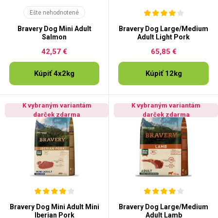
Ešte nehodnotené
Bravery Dog Mini Adult
Bravery Dog Large/Medium
Salmon
Adult Light Pork
42,57 €
65,85 €
Kúpiť 4x2kg
Kúpiť 12kg
K vybraným variantám
K vybraným variantám
darček zdarma
darček zdarma
Bravery Dog Mini Adult Mini
Bravery Dog Large/Medium
Iberian Pork
Adult Lamb