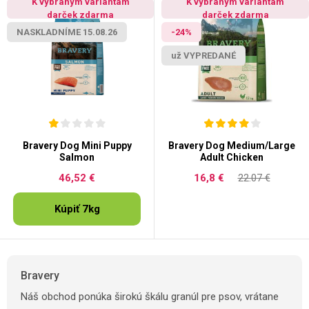
K vybraným variantám
K vybraným variantám
darček zdarma
darček zdarma
NASKLADNÍME 15.08.26
-24%
už VYPREDANÉ
Bravery Dog Mini Puppy
Bravery Dog Medium/Large
Salmon
Adult Chicken
46,52 €
16,8 €
22.07 €
Kúpiť 7kg
Bravery
Náš obchod ponúka širokú škálu granúl pre psov, vrátane