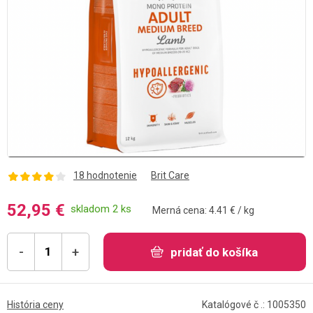
18 hodnotenie
Brit Care
52,95 €
skladom 2 ks
Merná cena: 4.41 € / kg
-
+
pridať do košíka
História ceny
Katalógové č .: 1005350