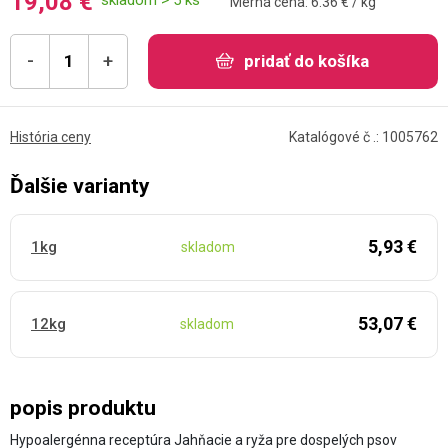
19,08 €
Merná cena: 6.36 € / kg
-
+
pridať do košíka
História ceny
Katalógové č .: 1005762
Ďalšie varianty
5,93 €
1kg
skladom
53,07 €
12kg
skladom
popis produktu
Hypoalergénna receptúra ​​ Jahňacie a ryža pre dospelých psov