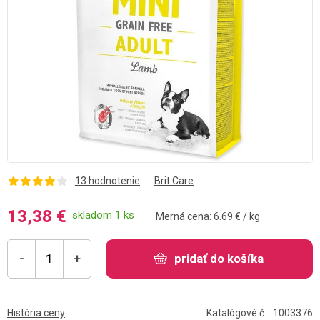
13 hodnotenie
Brit Care
13,38 €
skladom 1 ks
Merná cena: 6.69 € / kg
-
+
pridať do košíka
História ceny
Katalógové č .: 1003376