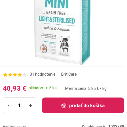
31 hodnotenie
Brit Care
40,93 €
skladom > 5 ks
Merná cena: 5.85 € / kg
-
+
pridať do košíka
História ceny
Katalógové č .: 1003389