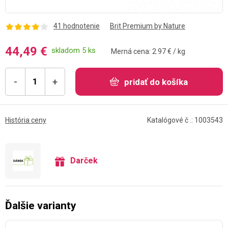
41 hodnotenie
Brit Premium by Nature
44,49 €
skladom 5 ks
Merná cena: 2.97 € / kg
-
+
pridať do košíka
História ceny
Katalógové č .: 1003543
Darček
Ďalšie varianty