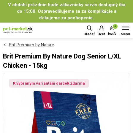
V období prázdnin bude zákaznícky servis dostupný iba
do 15:00. Ospravedlňujeme sa za komplikácie a
ďakujeme za pochopenie.
0
Menu
Hľadať
Účet
košík
Brit Premium by Nature
Brit Premium By Nature Dog Senior L/XL
Chicken - 15kg
K vybraným variantám darček zdarma