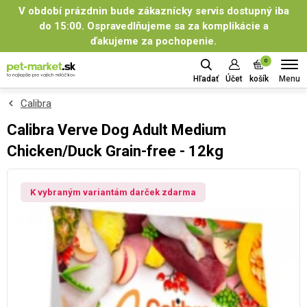
V období prázdnin bude zákaznícky servis dostupný iba
do 15:00. Ospravedlňujeme sa za komplikácie a
ďakujeme za pochopenie.
0
Menu
Hľadať
Účet
košík
Calibra
Calibra Verve Dog Adult Medium
Chicken/Duck Grain-free - 12kg
K vybraným variantám darček zdarma