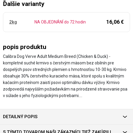
Ďalšie varianty
16,06 €
2kg
NA OBJEDNÁNÍ do 72 hodin
popis produktu
Calibra Dog Verve Adult Medium Breed (Chicken & Duck) -
kompletné suché krmivo s čerstvým mäsom bez obilnín pre
dospelých psov stredných plemien s hmotnosťou 10-30 kg. Krmivo
obsahuje 30% čerstvého kuracieho mäsa, ktoré spolu s kvalitným
kačacím proteínom zaistí psovi optimálnu dávku výživy. Krmivo
zodpovedá najvyšším požiadavkám na prirodzené stravovanie psa
v súlade s jeho fyziologickými potrebami.…
DETAILNÝ POPIS
S TÝMTO TOVAROM NAŠI ZÁKAZNÍCI TIEŽ ZAKÚPILI.