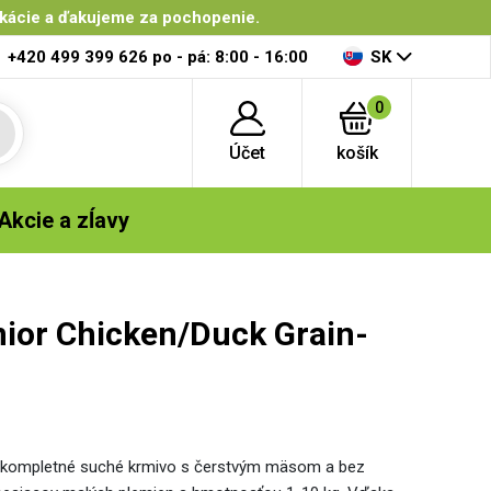
ikácie a ďakujeme za pochopenie.
+420 499 399 626
po - pá: 8:00 - 16:00
SK
0
Účet
košík
Akcie a zĺavy
nior Chicken/Duck Grain-
je kompletné suché krmivo s čerstvým mäsom a bez