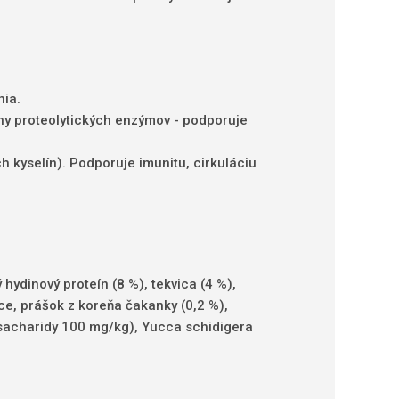
nia.
iny proteolytických enzýmov - podporuje
h kyselín). Podporuje imunitu, cirkuláciu
hydinový proteín (8 %), tekvica (4 %),
ce, prášok z koreňa čakanky (0,2 %),
osacharidy 100 mg/kg), Yucca schidigera