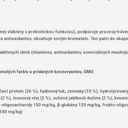
tnej vlákniny s prebiotickou funkciou), podporuje procesy tráve
v a antioxidantov, obsahuje enzým bromelaín. Ten patrí do skup
aktívnych látok (vitamínov, antioxidantov, esenciálnych mastnýc
 umelých farbív a pridaných konzervantov, GMO.
cí proteín (26 %), hydinový tuk, zemiaky (10 %), hydrolyzovaný 
2 %), lososový olej (2 %), sušená jablková dužina (2 %), kvasni
n-oligosacharidy 150 mg/kg, β-glukány 120 mg/kg, frukto-olig
(100 mg/kg)