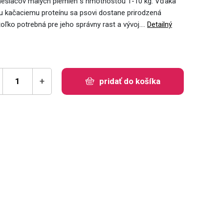
12 mesiacov malých plemien s hmotnosťou 1-10 kg. Vďaka
 kačaciemu proteínu sa psovi dostane prirodzená
 toľko potrebná pre jeho správny rast a vývoj.…
Detailný
+
pridať do košíka