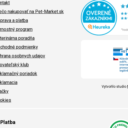
ntakt
ečo nakupovať na Pet-Market.sk
prava a platba
rnostný program
terinárna poradňa
chodné podmienky
hrana osobnych udajov
ovateľský klub
klamačný poriadok
klamacia
Vytvořilo studio
ačky
okies
Platba