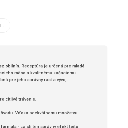
i.
ez obilnín.
Receptúra ​​je určená pre
mladé
acieho mäsa a kvalitnému kačaciemu
bná pre jeho správny rast a vývoj.
e citlivé trávenie.
eho pôvodu. Vďaka adekvátnemu množstvu
e formula
- zaistí ten správny efekt tejto