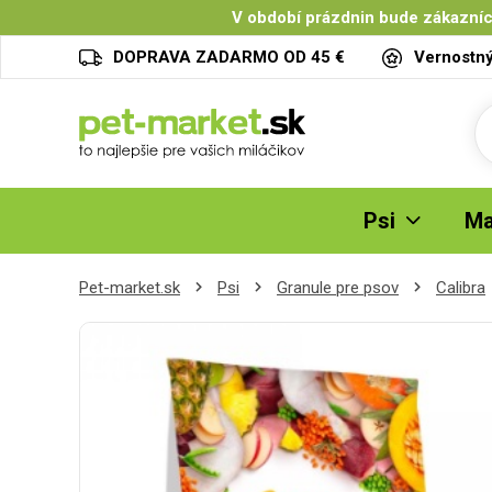
V období prázdnin bude zákazníc
DOPRAVA ZADARMO OD 45 €
Vernostn
Psi
Ma
Pet-market.sk
Psi
Granule pre psov
Calibra