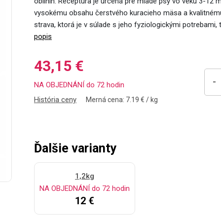
obilnín. Receptúra ​​je určená pre mladé psy vo veku 3-
vysokému obsahu čerstvého kuracieho mäsa a kvalitnému
strava, ktorá je v súlade s jeho fyziologickými potrebami,
popis
43,15 €
-
NA OBJEDNÁNÍ do 72 hodin
História ceny
Merná cena: 7.19 € / kg
Ďalšie varianty
1,2kg
NA OBJEDNÁNÍ do 72 hodin
12 €