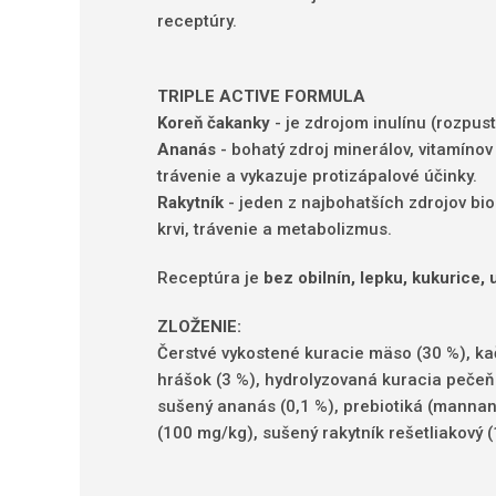
receptúry.
TRIPLE ACTIVE FORMULA
Koreň čakanky
- je zdrojom inulínu (rozpus
Ananás
- bohatý zdroj minerálov, vitamíno
trávenie a vykazuje protizápalové účinky.
Rakytník
- jeden z najbohatších zdrojov bio
krvi, trávenie a metabolizmus.
Receptúra ​​je
bez obilnín, lepku, kukurice,
ZLOŽENIE:
Čerstvé vykostené kuracie mäso (30 %), kača
hrášok (3 %), hydrolyzovaná kuracia pečeň (
sušený ananás (0,1 %), prebiotiká (manna
(100 mg/kg), sušený rakytník rešetliakový 