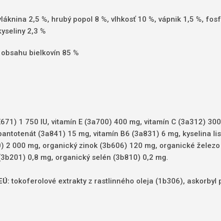
láknina 2,5 %, hrubý popol 8 %, vlhkosť 10 %, vápnik 1,5 %, fosf
yseliny 2,3 %
 obsahu bielkovín 85 %
E671) 1 750 IU, vitamín E (3a700) 400 mg, vitamín C (3a312) 30
antotenát (3a841) 15 mg, vitamín B6 (3a831) 6 mg, kyselina lis
90) 2 000 mg, organický zinok (3b606) 120 mg, organické železo
3b201) 0,8 mg, organický selén (3b810) 0,2 mg.
EÚ:
tokoferolové extrakty z rastlinného oleja (1b306), askorbyl 