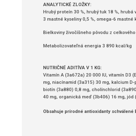
ANALYTICKÉ ZLOŽKY:
Hrubý proteín 30 %, hrubý tuk 18 %, hrubá v
3 mastné kyseliny 0,5 %, omega-6 mastné k
Bielkoviny živočíšneho pôvodu z celkového
Metabolizovateľná energia 3 890 kcal/kg
NUTRIČNÉ ADITÍVA V 1 KG:
Vitamín A (3a672a) 20 000 IU, vitamín D3 (
mg, niacínamid (3a315) 30 mg, kalcium D-p
biotín (3a880) 0,8 mg, cholínchlorid (3a8
40 mg, organická meď (3b406) 16 mg, jód (
Obsahuje prírodné antioxidanty schválené 