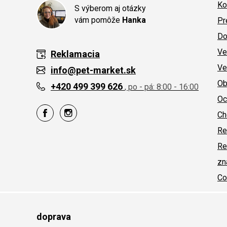
Ko
S výberom aj otázky
vám pomôže
Hanka
Pr
Do
Ve
Reklamacia
Ve
info@pet-market.sk
Ob
+420 499 399 626
, po - pá: 8:00 - 16:00
Oc
Ch
Re
Re
zn
Co
doprava