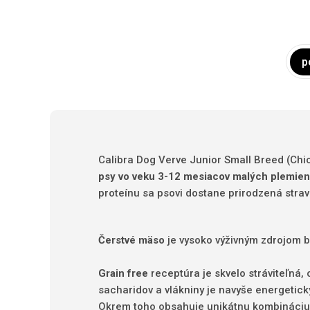
p
Calibra Dog Verve Junior Small Breed (Chi
psy vo veku 3-12 mesiacov malých plemien
proteínu sa psovi dostane prirodzená strava
Čerstvé mäso
je vysoko výživným zdrojom bi
Grain free
receptúra ​​je skvelo stráviteľn
sacharidov a vlákniny je navyše energeticky
Okrem toho obsahuje unikátnu kombináciu 