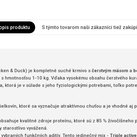
opis produktu
S týmto tovarom naši zákazníci tiež zakúpil
cken & Duck) je kompletné suché krmivo s
čerstvým mäsom
a
b
s hmotnosťou 1-10 kg. Vďaka vysokému obsahu čerstvého kur
, ktorá je v súlade s jeho fyziologickými potrebami, toľko potre
elkovín, ktoré sa vyznačuje atraktívnou chuťou a je vhodné aj pr
á, obsahuje kvalitné zdroje proteínu, ktoré sú z 85 % živočíšn
 starostlivo vyvážená.
vybraných funkčných aditív. Tento jedinečný mix -
Triple activ