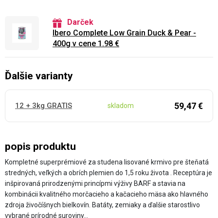
Darček
Ibero Complete Low Grain Duck & Pear -
400g v cene 1.98 €
Ďalšie varianty
59,47 €
12 + 3kg GRATIS
skladom
popis produktu
Kompletné superprémiové za studena lisované krmivo pre šteňatá
stredných, veľkých a obrích plemien do 1,5 roku života . Receptúra je
inšpirovaná prirodzenými princípmi výživy BARF a stavia na
kombinácii kvalitného morčacieho a kačacieho mäsa ako hlavného
zdroja živočíšnych bielkovín. Batáty, zemiaky a ďalšie starostlivo
vybrané prírodné suroviny…