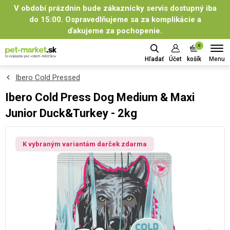
V období prázdnin bude zákaznícky servis dostupný iba
do 15:00. Ospravedlňujeme sa za komplikácie a
ďakujeme za pochopenie.
0
Menu
Hľadať
Účet
košík
Ibero Cold Pressed
Ibero Cold Press Dog Medium & Maxi
Junior Duck&Turkey - 2kg
K vybraným variantám darček zdarma