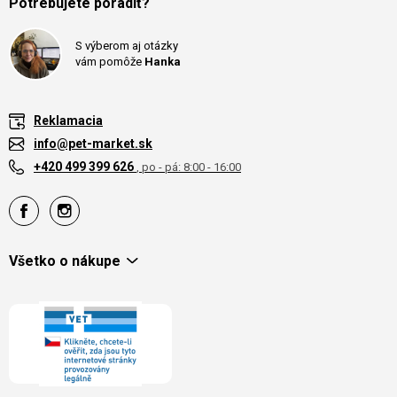
Potrebujete poradiť?
S výberom aj otázky
vám pomôže
Hanka
Reklamacia
info@pet-market.sk
+420 499 399 626
, po - pá: 8:00 - 16:00
Všetko o nákupe