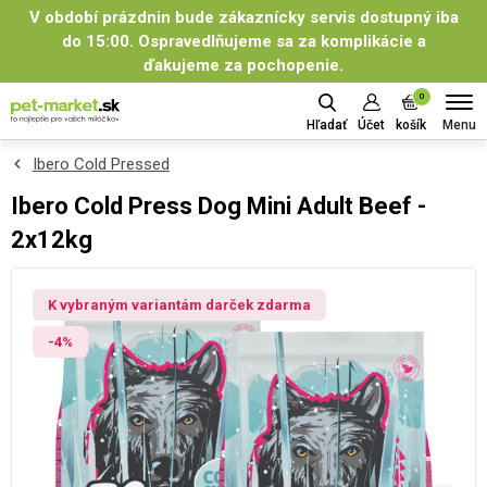
V období prázdnin bude zákaznícky servis dostupný iba
do 15:00. Ospravedlňujeme sa za komplikácie a
ďakujeme za pochopenie.
0
Menu
Hľadať
Účet
košík
Ibero Cold Pressed
Ibero Cold Press Dog Mini Adult Beef -
2x12kg
K vybraným variantám darček zdarma
-4%