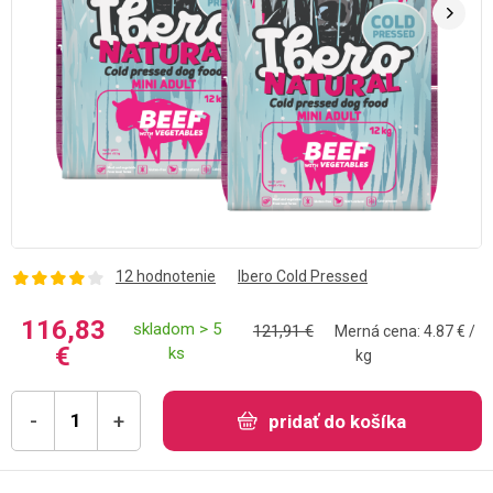
12 hodnotenie
Ibero Cold Pressed
116,83
skladom > 5
121,91 €
Merná cena: 4.87 € /
€
ks
kg
-
+
pridať do košíka