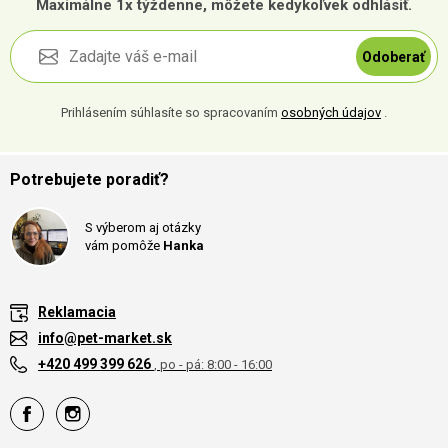
Maximálne 1x týždenne, môžete kedykoľvek odhlásiť.
Odoberať
Prihlásením súhlasíte so spracovaním
osobných údajov
.
Potrebujete poradiť?
S výberom aj otázky
vám pomôže
Hanka
Reklamacia
info@pet-market.sk
+420 499 399 626
, po - pá: 8:00 - 16:00