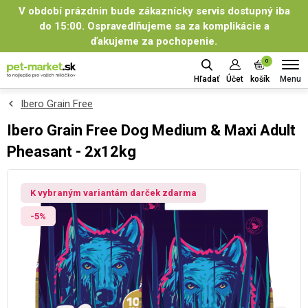
V období prázdnin bude zákaznícky servis dostupný iba
do 15:00. Ospravedlňujeme sa za komplikácie a
ďakujeme za pochopenie.
0
Menu
Hľadať
Účet
košík
Ibero Grain Free
Ibero Grain Free Dog Medium & Maxi Adult
Pheasant - 2x12kg
K vybraným variantám darček zdarma
-5%