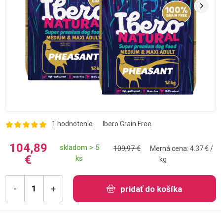
1 hodnotenie
Ibero Grain Free
104,89
skladom > 5
109,97 €
Merná cena: 4.37 € /
€
ks
kg
-
+
pridať do košíka