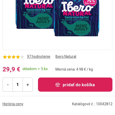
97 hodnotenie
Ibero Natural
29,9 €
skladom > 5 ks
Merná cena: 4.98 € / kg
-
+
pridať do košíka
História ceny
Katalógové č .: 10042812