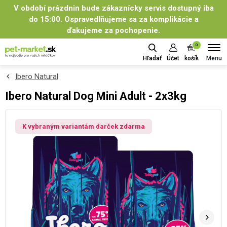
V období prázdnin bude zákaznícky servis dostupný iba
do 15:00. Ospravedlňujeme sa za komplikácie a
ďakujeme za pochopenie.
0
Menu
Hľadať
Účet
košík
Ibero Natural
Ibero Natural Dog Mini Adult - 2x3kg
K vybraným variantám darček zdarma