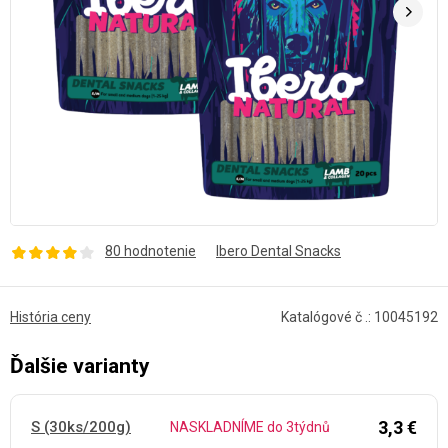
80 hodnotenie
Ibero Dental Snacks
História ceny
Katalógové č .: 10045192
Ďalšie varianty
3,3 €
S (30ks/200g)
NASKLADNÍME do 3týdnů