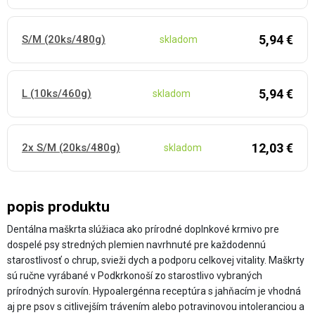
5,94 €
S/M (20ks/480g)
skladom
5,94 €
L (10ks/460g)
skladom
12,03 €
2x S/M (20ks/480g)
skladom
popis produktu
Dentálna maškrta slúžiaca ako prírodné doplnkové krmivo pre
dospelé psy stredných plemien navrhnuté pre každodennú
starostlivosť o chrup, svieži dych a podporu celkovej vitality. Maškrty
sú ručne vyrábané v Podkrkonoší zo starostlivo vybraných
prírodných surovín. Hypoalergénna receptúra s jahňacím je vhodná
aj pre psov s citlivejším trávením alebo potravinovou intoleranciou a