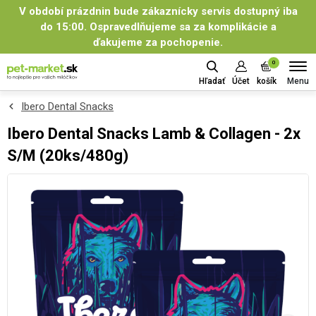
V období prázdnin bude zákaznícky servis dostupný iba
do 15:00. Ospravedlňujeme sa za komplikácie a
ďakujeme za pochopenie.
0
Menu
Hľadať
Účet
košík
Ibero Dental Snacks
Ibero Dental Snacks Lamb & Collagen - 2x
S/M (20ks/480g)