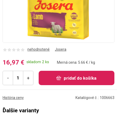
nehodnotené
Josera
16,97 €
skladom 2 ks
Merná cena: 5.66 € / kg
-
+
pridať do košíka
História ceny
Katalógové č .: 1006663
Ďalšie varianty