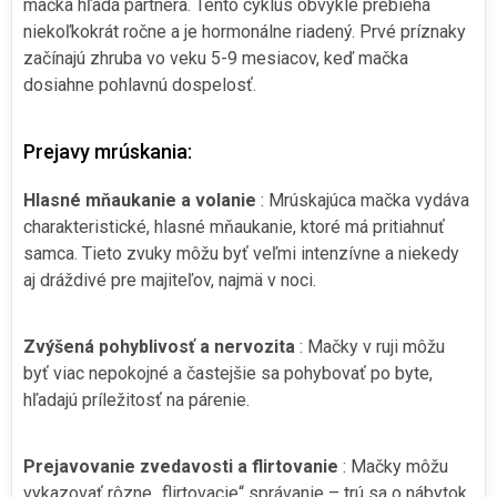
mačka hľadá partnera. Tento cyklus obvykle prebieha
niekoľkokrát ročne a je hormonálne riadený. Prvé príznaky
začínajú zhruba vo veku 5-9 mesiacov, keď mačka
dosiahne pohlavnú dospelosť.
Prejavy mrúskania:
Hlasné mňaukanie a volanie
: Mrúskajúca mačka vydáva
charakteristické, hlasné mňaukanie, ktoré má pritiahnuť
samca. Tieto zvuky môžu byť veľmi intenzívne a niekedy
aj dráždivé pre majiteľov, najmä v noci.
Zvýšená pohyblivosť a nervozita
: Mačky v ruji môžu
byť viac nepokojné a častejšie sa pohybovať po byte,
hľadajú príležitosť na párenie.
Prejavovanie zvedavosti a flirtovanie
: Mačky môžu
vykazovať rôzne „flirtovacie“ správanie – trú sa o nábytok,