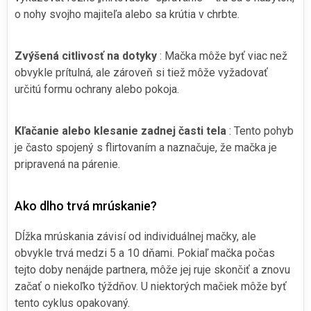
o nohy svojho majiteľa alebo sa krútia v chrbte.
Zvýšená citlivosť na dotyky
: Mačka môže byť viac než
obvykle prítulná, ale zároveň si tiež môže vyžadovať
určitú formu ochrany alebo pokoja.
Kľačanie alebo klesanie zadnej časti tela
: Tento pohyb
je často spojený s flirtovaním a naznačuje, že mačka je
pripravená na párenie.
Ako dlho trvá mrúskanie?
Dĺžka mrúskania závisí od individuálnej mačky, ale
obvykle trvá medzi 5 a 10 dňami. Pokiaľ mačka počas
tejto doby nenájde partnera, môže jej ruje skončiť a znovu
začať o niekoľko týždňov. U niektorých mačiek môže byť
tento cyklus opakovaný.