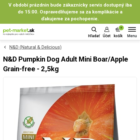
V období prázdnin bude zákaznícky servis dostupný iba
do 15:00. Ospravedlňujeme sa za komplikácie a
ďakujeme za pochopenie.
0
Menu
Hľadať
Účet
košík
N&D (Natural & Delicious)
N&D Pumpkin Dog Adult Mini Boar/Apple
Grain-free - 2,5kg