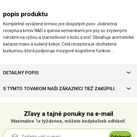
popis produktu
Kompletné vyvážené krmivo pre dospelých psov. Jedinečná
receptura krmiv N&D s quinoa semienkami pre psy so zvýšenými
nárokmi na výživu a starostlivosť o kožu a srsť. Obsahuje aromatické
kačacie maso a sušený kokos. Celá receptúra je obohatená
kurkumou, ktorá podporuje mozgové kognitívne funkcie.…
DETAILNÝ POPIS
S TÝMTO TOVAROM NAŠI ZÁKAZNÍCI TIEŽ ZAKÚPILI.
Zľavy a tajné ponuky na e-mail
Maximálne 1x týždenne, môžete kedykoľvek odhlásiť.
Odoberať