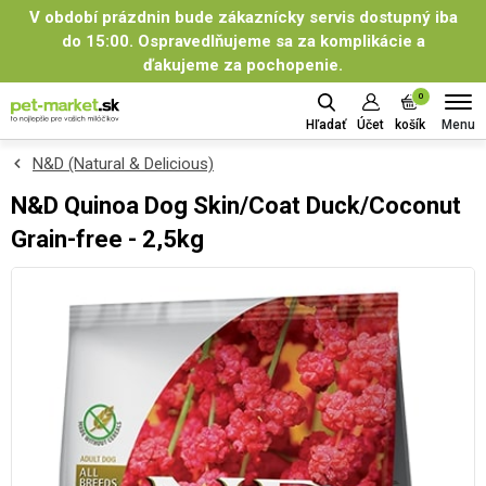
V období prázdnin bude zákaznícky servis dostupný iba
do 15:00. Ospravedlňujeme sa za komplikácie a
ďakujeme za pochopenie.
0
Menu
Hľadať
Účet
košík
N&D (Natural & Delicious)
N&D Quinoa Dog Skin/Coat Duck/Coconut
Grain-free - 2,5kg