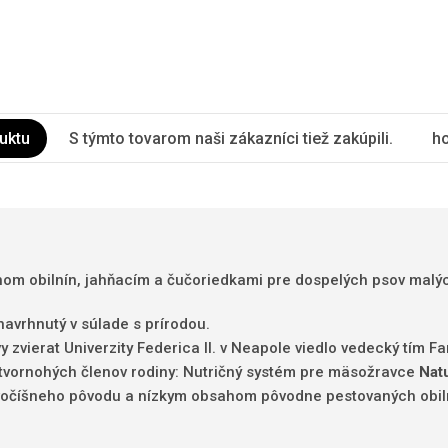
uktu
S týmto tovarom naši zákazníci tiež zakúpili.
ho
om obilnín, jahňacím a čučoriedkami pre dospelých psov malý
avrhnutý v súlade s prírodou.
 zvierat Univerzity Federica II. v Neapole viedlo vedecký tím F
tvornohých členov rodiny: Nutričný systém pre mäsožravce
Nat
vočíšneho pôvodu a nízkym obsahom pôvodne pestovaných obiln