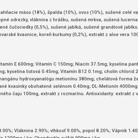
ahňacie mäso (18%), špalda (10%), ovos (10%), sušené celé vajc
repné odrezky
, vláknina z hrášku, sušená mrkva, sušená lucerna, 
ené čučoriedky (0,5%), sušené jablká, sušené granátové jablk
vovarské kvasnice, koreň kurkumy (0,2%), extrakt z aloe vera 1
itamín E 600mg;
Vitamín C 150mg;
Niacín 37.5mg;
kyselina pa
mg;
kyselina listová 0.45mg;
Vitamín B12 0.1mg;
cholín chlorid
mangánu hydroxyanalógu metionínu 380mg;
chelátová forma ž
vané kvasinky obohatené selénom 0.40mg;
DL-Metionín 4000mg
leného čaju 100mg, extrakt z rozmarínu.
Antioxidanty: extrakt z
18.00%;
Vláknina 2.90%;
vlhkosť 9.00%, popol 8.20%;
Vápnik 1.4