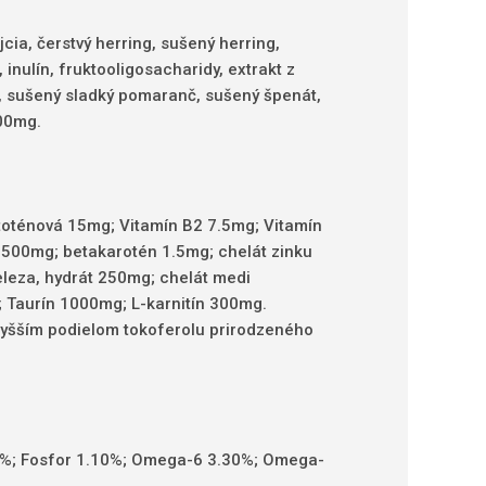
ia, čerstvý herring, sušený herring,
inulín, fruktooligosacharidy, extrakt z
o, sušený sladký pomaranč, sušený špenát,
000mg.
ntoténová 15mg;
Vitamín B2 7.5mg;
Vitamín
 2500mg;
betakarotén 1.5mg;
chelát zinku
eleza, hydrát 250mg;
chelát medi
;
Taurín 1000mg;
L-karnitín 300mg.
 vyšším podielom tokoferolu prirodzeného
0%;
Fosfor 1.10%;
Omega-6 3.30%;
Omega-