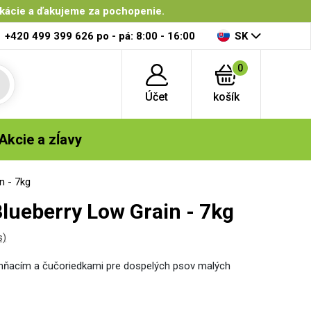
ikácie a ďakujeme za pochopenie.
+420 499 399 626
po - pá: 8:00 - 16:00
SK
0
Účet
košík
Akcie a zĺavy
n - 7kg
lueberry Low Grain - 7kg
s)
ahňacím a čučoriedkami pre dospelých psov malých