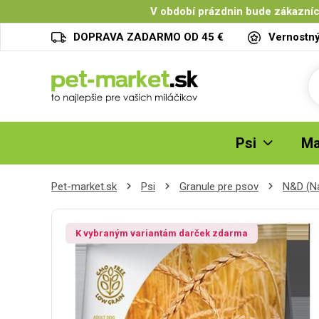
V období prázdnin bude zákazníc
DOPRAVA ZADARMO OD 45 €
Vernostn
Psi
Ma
Pet-market.sk
Psi
Granule pre psov
N&D (Na
K vybraným variantám darček zdarma