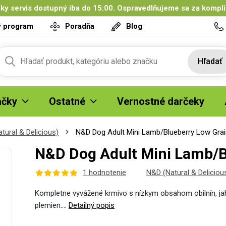
ky servis dostupný iba do 15:00. Ospravedlňujeme sa za kompl
ý program
Poradňa
Blog
Hľadať
čky
Ostatné
Vernostné darčeky
tural & Delicious)
N&D Dog Adult Mini Lamb/Blueberry Low Grai
N&D Dog Adult Mini Lamb/B
1 hodnotenie
N&D (Natural & Deliciou
Kompletne vyvážené krmivo s nízkym obsahom obilnín, j
plemien.…
Detailný popis