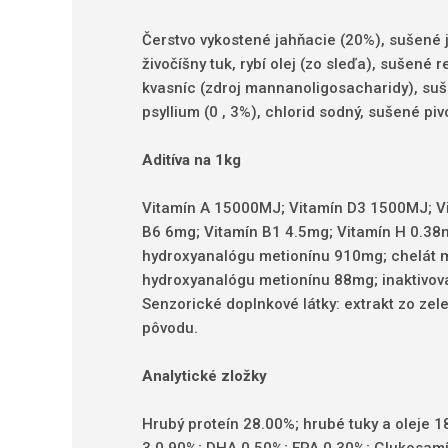
Čerstvo vykostené jahňacie (20%), sušené j
živočíšny tuk, rybí olej (zo sleďa), sušené 
kvasníc (zdroj mannanoligosacharidy), suš
psyllium (0
, 3%), chlorid sodný, sušené pi
Aditíva na 1kg
Vitamín A 15000MJ;
Vitamín D3 1500MJ;
V
B6 6mg;
Vitamín B1 4.5mg;
Vitamín H 0.38
hydroxyanalógu metionínu 910mg;
chelát 
hydroxyanalógu metionínu 88mg;
inaktivo
Senzorické doplnkové látky: extrakt zo ze
pôvodu.
Analytické zložky
Hrubý proteín 28.00%;
hrubé tuky a oleje 