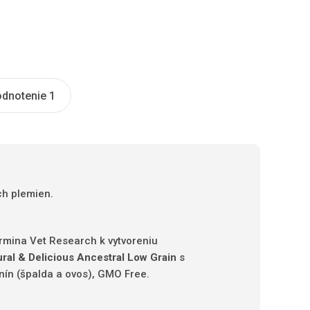
dnotenie 1
ch plemien.
armina Vet Research k vytvoreniu
ural & Delicious Ancestral Low Grain
s
ín (špalda a ovos), GMO Free.