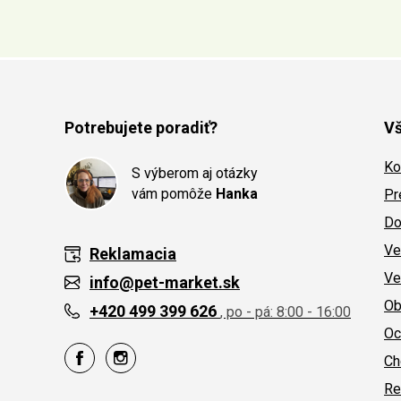
Potrebujete poradiť?
Vš
Ko
S výberom aj otázky
vám pomôže
Hanka
Pr
Do
Ve
Reklamacia
Ve
info@pet-market.sk
Ob
+420 499 399 626
, po - pá: 8:00 - 16:00
Oc
Ch
Re