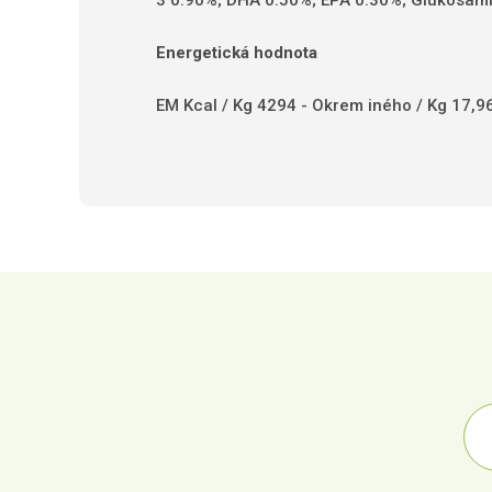
3 0.90%;
DHA 0.50%;
EPA 0.30%;
Glukosamí
Energetická hodnota
EM Kcal / Kg 4294 - Okrem iného / Kg 17,9