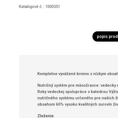
Katalógové č .: 1000551
popis prod
Kompletne vyvážené krmivo s nízkym obsah
Nutričný systém pre mäsožravce: vedecky n
Roky vedeckej spolupráce s katedrou Výživy
nutričného systému určeného pre našich š
obsahom 60% vysoko kvalitných surovín ži
Zloženie