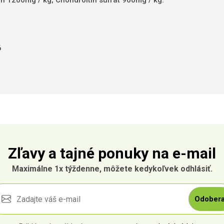
n 1200mg / kg;
Chondroitín sulfát 900mg / kg.
6
Zľavy a tajné ponuky na e-mail
Maximálne 1x týždenne, môžete kedykoľvek odhlásiť.
Odobera