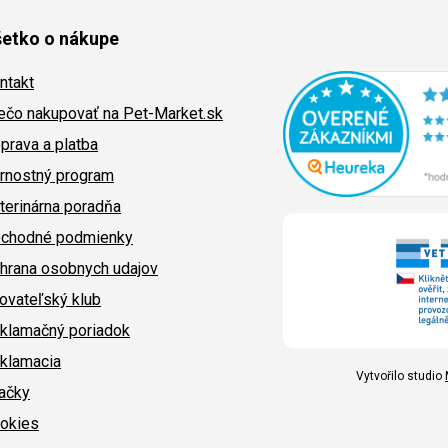
etko o nákupe
ntakt
ečo nakupovať na Pet-Market.sk
prava a platba
rnostný program
terinárna poradňa
chodné podmienky
hrana osobnych udajov
ovateľský klub
klamačný poriadok
klamacia
Vytvořilo studio
ačky
okies