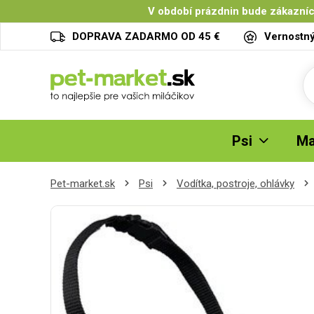
V období prázdnin bude zákazníc
DOPRAVA ZADARMO OD 45 €
Vernostn
Psi
Ma
Pet-market.sk
Psi
Vodítka, postroje, ohlávky