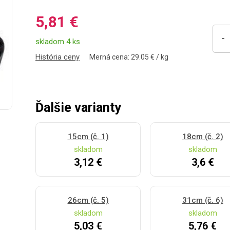
5,81 €
-
skladom 4 ks
História ceny
Merná cena: 29.05 € / kg
Ďalšie varianty
15cm (č. 1)
18cm (č. 2)
skladom
skladom
3,12 €
3,6 €
26cm (č. 5)
31cm (č. 6)
skladom
skladom
5,03 €
5,76 €