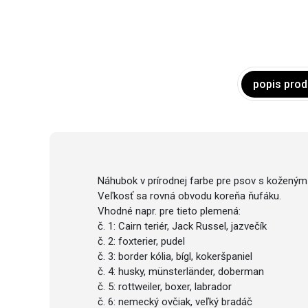
popis prod
Náhubok v prírodnej farbe pre psov s koženým
Veľkosť sa rovná obvodu koreňa ňufáku.
Vhodné napr. pre tieto plemená:
č. 1: Cairn teriér, Jack Russel, jazvečík
č. 2: foxterier, pudel
č. 3: border kólia, bígl, kokeršpaniel
č. 4: husky, münsterländer, doberman
č. 5: rottweiler, boxer, labrador
č. 6: nemecký ovčiak, veľký bradáč