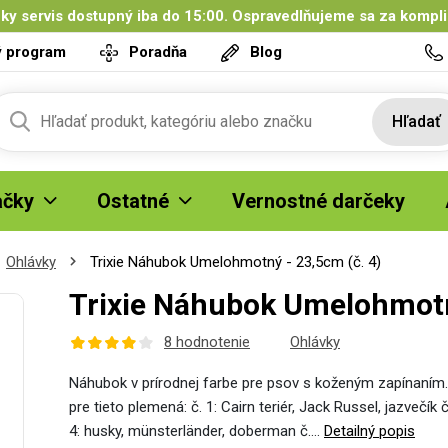
ky servis dostupný iba do 15:00. Ospravedlňujeme sa za kompl
ý program
Poradňa
Blog
Hľadať
čky
Ostatné
Vernostné darčeky
Ohlávky
Trixie Náhubok Umelohmotný - 23,5cm (č. 4)
Trixie Náhubok Umelohmotn
8 hodnotenie
Ohlávky
Náhubok v prírodnej farbe pre psov s koženým zapínaním
pre tieto plemená: č. 1: Cairn teriér, Jack Russel, jazvečík č.
4: husky, münsterländer, doberman č.…
Detailný popis