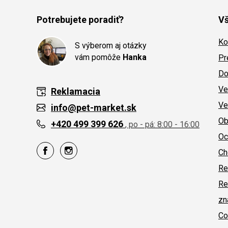
Potrebujete poradiť?
Vš
Ko
S výberom aj otázky
vám pomôže
Hanka
Pr
Do
Ve
Reklamacia
Ve
info@pet-market.sk
Ob
+420 499 399 626
, po - pá: 8:00 - 16:00
Oc
Ch
Re
Re
zn
Co