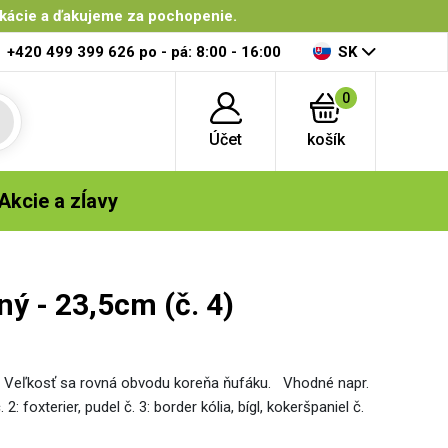
ikácie a ďakujeme za pochopenie.
+420 499 399 626
po - pá: 8:00 - 16:00
SK
0
Účet
košík
Akcie a zĺavy
ý - 23,5cm (č. 4)
. Veľkosť sa rovná obvodu koreňa ňufáku. Vhodné napr.
 2: foxterier, pudel č. 3: border kólia, bígl, kokeršpaniel č.