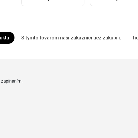
uktu
S týmto tovarom naši zákazníci tiež zakúpili.
ho
 zapínaním.