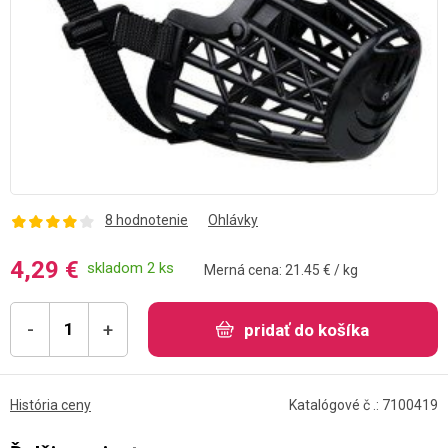
8 hodnotenie
Ohlávky
4,29 €
skladom 2 ks
Merná cena: 21.45 € / kg
-
+
pridať do košíka
História ceny
Katalógové č .: 7100419