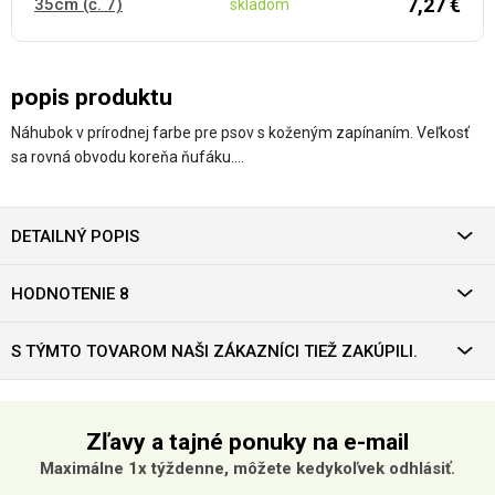
7,27 €
35cm (č. 7)
skladom
popis produktu
Náhubok v prírodnej farbe pre psov s koženým zapínaním. Veľkosť
sa rovná obvodu koreňa ňufáku.…
DETAILNÝ POPIS
HODNOTENIE 8
S TÝMTO TOVAROM NAŠI ZÁKAZNÍCI TIEŽ ZAKÚPILI.
Zľavy a tajné ponuky na e-mail
Maximálne 1x týždenne, môžete kedykoľvek odhlásiť.