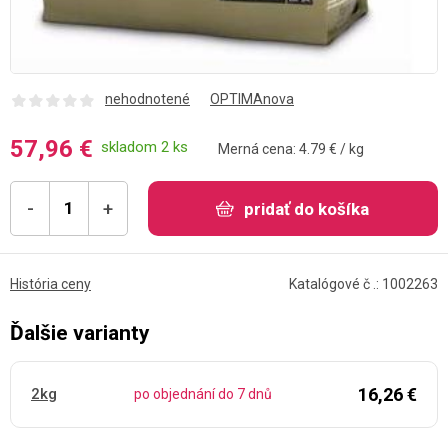
nehodnotené
OPTIMAnova
57,96 €
skladom 2 ks
Merná cena: 4.79 € / kg
-
+
pridať do košíka
História ceny
Katalógové č .: 1002263
Ďalšie varianty
16,26 €
2kg
po objednání do 7 dnů