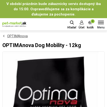
V období prázdnin bude zákaznícky servis dostupný iba
do 15:00. Ospravedlňujeme sa za komplikácie a
ďakujeme za pochopenie.
0
Menu
Hľadať
Účet
košík
OPTIMAnova
OPTIMAnova Dog Mobility - 12kg