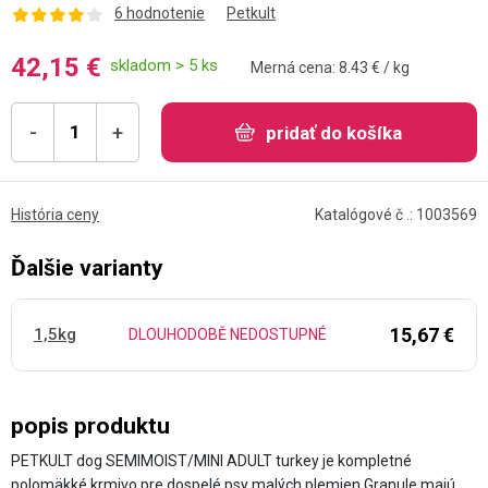
6 hodnotenie
Petkult
42,15 €
skladom > 5 ks
Merná cena: 8.43 € / kg
-
+
pridať do košíka
História ceny
Katalógové č .: 1003569
Ďalšie varianty
15,67 €
1,5kg
DLOUHODOBĚ NEDOSTUPNÉ
popis produktu
PETKULT dog SEMIMOIST/MINI ADULT turkey je kompletné
polomäkké krmivo pre dospelé psy malých plemien Granule majú