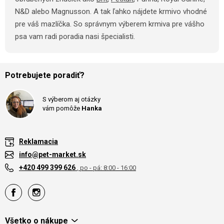
N&D alebo Magnusson. A tak ľahko nájdete krmivo vhodné
pre váš mazlíčka. So správnym výberem krmiva pre vášho
psa vam radi poradia nasi špecialisti.
Potrebujete poradiť?
S výberom aj otázky
vám pomôže
Hanka
Reklamacia
info@pet-market.sk
+420 499 399 626
, po - pá: 8:00 - 16:00
Všetko o nákupe