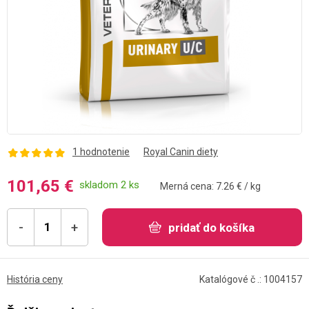
1 hodnotenie
Royal Canin diety
101,65 €
skladom 2 ks
Merná cena: 7.26 € / kg
-
+
pridať do košíka
História ceny
Katalógové č .: 1004157