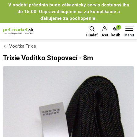
V období prázdnin bude zákaznícky servis dostupný iba
do 15:00. Ospravedlňujeme sa za komplikácie a
ďakujeme za pochopenie.
0
Menu
Hľadať
Účet
košík
Vodítka Trixie
Trixie Vodítko Stopovací - 8m