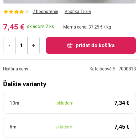
7 hodnotenie
Vodítka Trixie
7,45 €
skladom 2 ks
Merná cena: 37.25 € / kg
-
+
pridať do košíka
História ceny
Katalógové č .: 7000813
Ďalšie varianty
7,34 €
10m
skladom
7,45 €
6m
skladom