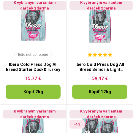
K vybraným variantám
K vybraným variantám
darček zdarma
darček zdarma
Ešte nehodnotené
Ibero Cold Press Dog All
Ibero Cold Press Dog All
Breed Starter Duck&Turkey
Breed Senior & Light
Duck&Turkey
15,77 €
59,47 €
Kúpiť 2kg
Kúpiť 12kg
K vybraným variantám
K vybraným variantám
darček zdarma
darček zdarma
-4%