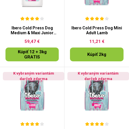
Ibero Cold Press Dog
Ibero Cold Press Dog Mini
Medium & Maxi Junior
Adult Lamb
Duck&Turkey
59,47 €
11,21 €
Kúpiť 12 + 3kg
Kúpiť 2kg
GRATIS
K vybraným variantám
K vybraným variantám
darček zdarma
darček zdarma