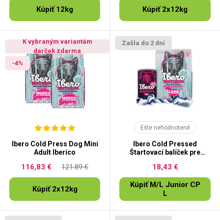
Kúpiť 12kg
Kúpiť 2x12kg
K vybraným variantám
Zašla do 2 dní
darček zdarma
-4%
Ešte nehodnotené
Ibero Cold Press Dog Mini
Ibero Cold Pressed
Adult Iberico
Štartovací balíček pre
šteňatá
116,83 €
121.89 €
18,43 €
Kúpiť M/L Junior CP
Kúpiť 2x12kg
L