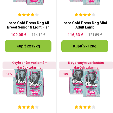
Ibero Cold Press Dog All
Ibero Cold Press Dog Mini
Breed Senior & Light Fish
Adult Lamb
109,05 €
114.12 €
116,83 €
121.89 €
Kúpiť 2x12kg
Kúpiť 2x12kg
K vybraným variantám
K vybraným variantám
darček zdarma
darček zdarma
-4%
-4%