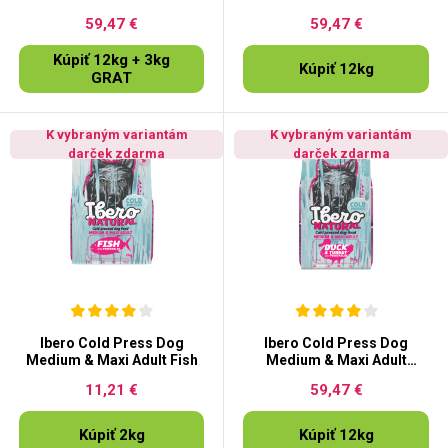
Lamb
59,47 €
59,47 €
Kúpiť 12kg + 3kg
Kúpiť 12kg
GRAT
K vybraným variantám
K vybraným variantám
darček zdarma
darček zdarma
Ibero Cold Press Dog
Ibero Cold Press Dog
Medium & Maxi Adult Fish
Medium & Maxi Adult
Duck&Turkey
11,21 €
59,47 €
Kúpiť 2kg
Kúpiť 12kg