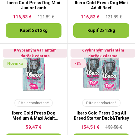
Ibero Cold Press Dog Mini
Ibero Cold Press Dog Mini
Junior Lamb
Adult Beef
116,83 €
121.89 €
116,83 €
121.89 €
Kúpiť 2x12kg
Kúpiť 2x12kg
K vybraným variantám
K vybraným variantám
darček zdarma
darček zdarma
Novinka
-3%
Ešte nehodnotené
Ešte nehodnotené
Ibero Cold Press Dog
Ibero Cold Press Dog All
Medium & Maxi Adult
Breed Starter Duck&Turkey
Rabbit
59,47 €
154,51 €
159.58 €