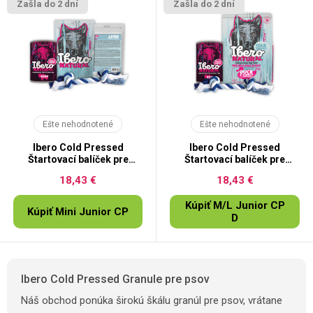
Zašla do 2 dní
Zašla do 2 dní
Ešte nehodnotené
Ešte nehodnotené
Ibero Cold Pressed
Ibero Cold Pressed
Štartovací balíček pre
Štartovací balíček pre
šteňatá
šteňatá
18,43 €
18,43 €
Kúpiť M/L Junior CP
Kúpiť Mini Junior CP
D
Ibero Cold Pressed Granule pre psov
Náš obchod ponúka širokú škálu granúl pre psov, vrátane