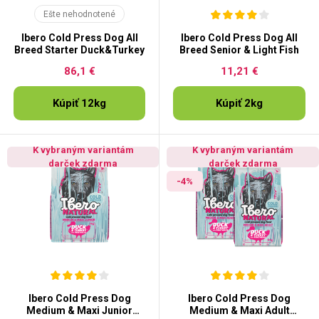
Ešte nehodnotené
Ibero Cold Press Dog All
Ibero Cold Press Dog All
Breed Starter Duck&Turkey
Breed Senior & Light Fish
86,1 €
11,21 €
Kúpiť 12kg
Kúpiť 2kg
K vybraným variantám
K vybraným variantám
darček zdarma
darček zdarma
-4%
Ibero Cold Press Dog
Ibero Cold Press Dog
Medium & Maxi Junior
Medium & Maxi Adult