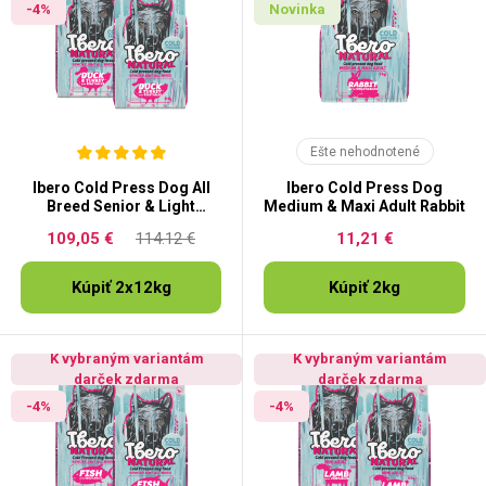
-4%
Novinka
Ešte nehodnotené
Ibero Cold Press Dog All
Ibero Cold Press Dog
Breed Senior & Light
Medium & Maxi Adult Rabbit
Duck&Turkey
109,05 €
114.12 €
11,21 €
Kúpiť 2x12kg
Kúpiť 2kg
K vybraným variantám
K vybraným variantám
darček zdarma
darček zdarma
-4%
-4%