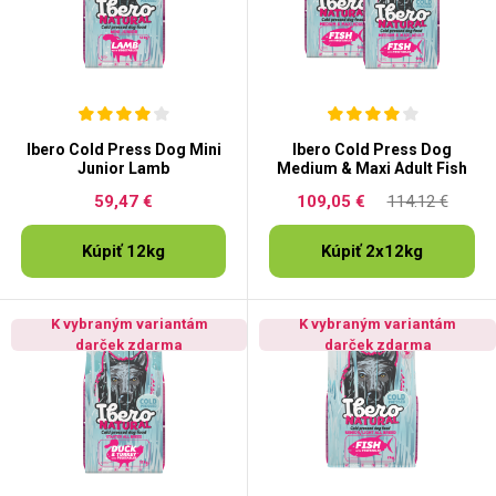
Ibero Cold Press Dog Mini
Ibero Cold Press Dog
Junior Lamb
Medium & Maxi Adult Fish
59,47 €
109,05 €
114.12 €
Kúpiť 12kg
Kúpiť 2x12kg
K vybraným variantám
K vybraným variantám
darček zdarma
darček zdarma