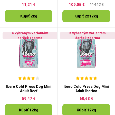
Duck&Turkey
Duck&Turkey
11,21 €
109,05 €
114.12 €
Kúpiť 2kg
Kúpiť 2x12kg
K vybraným variantám
K vybraným variantám
darček zdarma
darček zdarma
Ibero Cold Press Dog Mini
Ibero Cold Press Dog Mini
Adult Beef
Adult Iberico
59,47 €
60,63 €
Kúpiť 12kg
Kúpiť 12kg