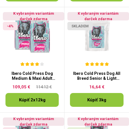
K vybraným variantám
K vybraným variantám
darček zdarma
darček zdarma
-4%
SKLADEM
Ibero Cold Press Dog
Ibero Cold Press Dog All
Medium & Maxi Adult
Breed Senior & Light
Iberico
Duck&Turkey
109,05 €
114.12 €
16,64 €
Kúpiť 2x12kg
Kúpiť 3kg
K vybraným variantám
K vybraným variantám
darček zdarma
darček zdarma