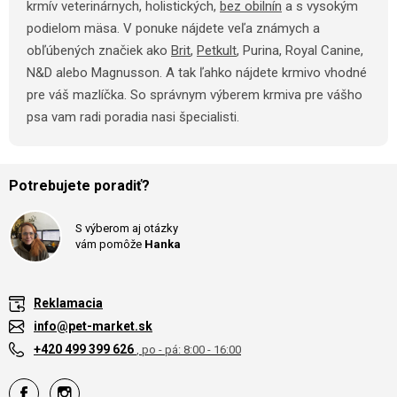
krmív veterinárnych, holistických,
bez obilnín
a s vysokým
podielom mäsa. V ponuke nájdete veľa známych a
obľúbených značiek ako
Brit
,
Petkult
, Purina, Royal Canine,
N&D alebo Magnusson. A tak ľahko nájdete krmivo vhodné
pre váš mazlíčka. So správnym výberem krmiva pre vášho
psa vam radi poradia nasi špecialisti.
Potrebujete poradiť?
S výberom aj otázky
vám pomôže
Hanka
Reklamacia
info@pet-market.sk
+420 499 399 626
, po - pá: 8:00 - 16:00