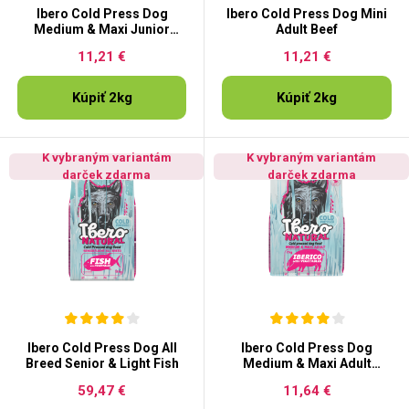
Ibero Cold Press Dog
Ibero Cold Press Dog Mini
Medium & Maxi Junior
Adult Beef
Lamb
11,21 €
11,21 €
Kúpiť 2kg
Kúpiť 2kg
K vybraným variantám
K vybraným variantám
darček zdarma
darček zdarma
Ibero Cold Press Dog All
Ibero Cold Press Dog
Breed Senior & Light Fish
Medium & Maxi Adult
Iberico
59,47 €
11,64 €