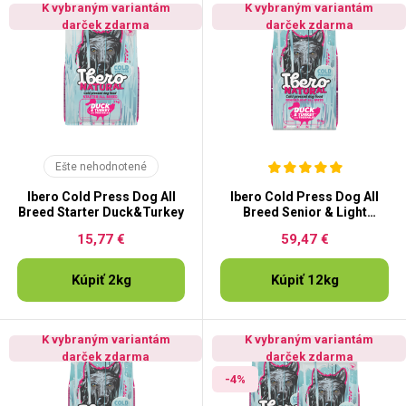
K vybraným variantám
K vybraným variantám
darček zdarma
darček zdarma
Ešte nehodnotené
Ibero Cold Press Dog All
Ibero Cold Press Dog All
Breed Starter Duck&Turkey
Breed Senior & Light
Duck&Turkey
15,77 €
59,47 €
Kúpiť 2kg
Kúpiť 12kg
K vybraným variantám
K vybraným variantám
darček zdarma
darček zdarma
-4%