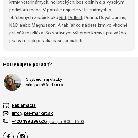
krmív veterinárnych, holistických,
bez obilnín
a s vysokým
podielom mäsa. V ponuke nájdete veľa známych a
obľúbených značiek ako
Brit
,
Petkult
, Purina, Royal Canine,
N&D alebo Magnusson. A tak ľahko nájdete krmivo vhodné
pre váš mazlíčka. So správnym výberem krmiva pre vášho
psa vam radi poradia nasi špecialisti.
Potrebujete poradiť?
S výberom aj otázky
vám pomôže
Hanka
Reklamacia
info@pet-market.sk
+420 499 399 626
, po - pá: 8:00 - 16:00