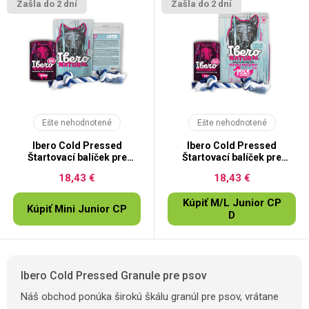
Zašla do 2 dní
Zašla do 2 dní
Ešte nehodnotené
Ešte nehodnotené
Ibero Cold Pressed
Ibero Cold Pressed
Štartovací balíček pre
Štartovací balíček pre
šteňatá
šteňatá
18,43 €
18,43 €
Kúpiť M/L Junior CP
Kúpiť Mini Junior CP
D
Ibero Cold Pressed Granule pre psov
Náš obchod ponúka širokú škálu granúl pre psov, vrátane