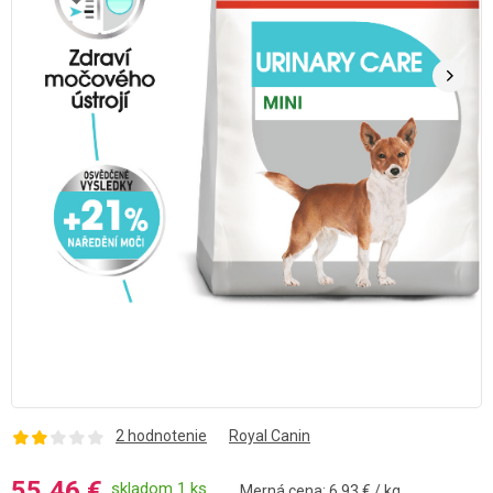
2 hodnotenie
Royal Canin
55,46 €
skladom 1 ks
Merná cena: 6.93 € / kg